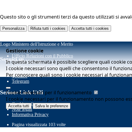
Questo sito o gli strumenti terzi da questo utilizzati si avva
Personalizza
Rifiuta tutti
i cookies
Accetta tutti
i cookies
Gestione cookie
Ufficio Relazioni con il Pubblico
Seguici su
In questa schermata è possibile scegliere quali cookie c
Whistleblowing
Gestione consensi cookie
I cookie necessari sono quelli che consentono il funziona
Facebook
Per conoscere quali sono i cookie necessari al funziona
Youtube
Telegram
Cookie necessari per il funzionamento
Sezione Link Utili
I cookie necessari per il funzionamento non possono essere
Cookie policy
Accetta tutti
Salva le preferenze
Note legali
Informativa Privacy
Pagina visualizzata
103
volte