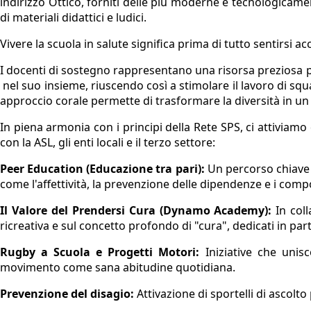
indirizzo Ottico, forniti delle più moderne e tecnologicam
di materiali didattici e ludici.
Vivere la scuola in salute significa prima di tutto sentirsi a
I docenti di sostegno rappresentano una risorsa preziosa per l
nel suo insieme, riuscendo così a stimolare il lavoro di s
approccio corale permette di trasformare la diversità in un 
In piena armonia con i principi della Rete SPS, ci attiviamo
con la ASL, gli enti locali e il terzo settore:
Peer Education (Educazione tra pari):
Un percorso chiave i
come l'affettività, la prevenzione delle dipendenze e i comp
Il Valore del Prendersi Cura (Dynamo Academy):
In coll
ricreativa e sul concetto profondo di "cura", dedicati in part
Rugby a Scuola e Progetti Motori:
Iniziative che unisc
movimento come sana abitudine quotidiana.
Prevenzione del disagio:
Attivazione di sportelli di ascolto