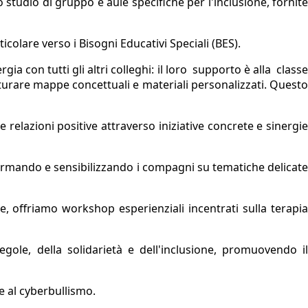
 studio di gruppo e aule specifiche per l'inclusione, fornite
icolare verso i Bisogni Educativi Speciali (BES).
 con tutti gli altri colleghi: il loro
supporto è alla
class
tturare mappe concettuali e materiali personalizzati. Quest
relazioni positive attraverso iniziative concrete e sinergie
formando e sensibilizzando i compagni su tematiche delicate
offriamo workshop esperienziali incentrati sulla terapi
regole, della solidarietà e dell'inclusione, promuovendo i
 e al cyberbullismo.