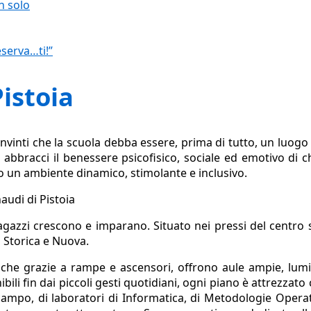
n solo
eserva…ti!”
Pistoia
convinti che la scuola debba essere, prima di tutto, un luogo
abbracci il benessere psicofisico, sociale ed emotivo di c
o un ambiente dinamico, stimolante e inclusivo.
ragazzi crescono e imparano. Situato nei pressi del centro s
di Storica e Nuova.
niche grazie a rampe e ascensori, offrono aule ampie, lum
enibili fin dai piccoli gesti quotidiani, ogni piano è attrezza
 campo, di laboratori di Informatica, di Metodologie Operati