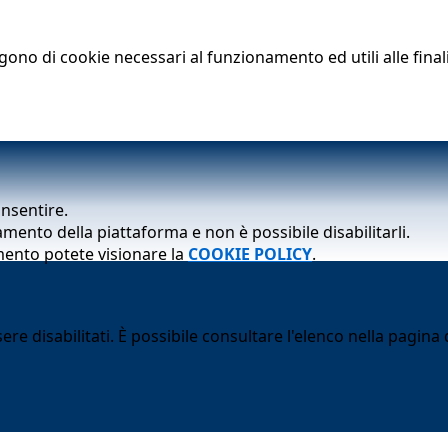
lgono di cookie necessari al funzionamento ed utili alle finali
onsentire.
mento della piattaforma e non è possibile disabilitarli.
mento potete visionare la
COOKIE POLICY
.
 disabilitati. È possibile consultare l'elenco nella pagina d