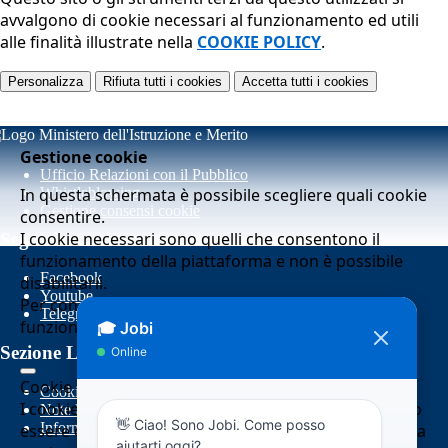
avvalgono di cookie necessari al funzionamento ed utili
alle finalità illustrate nella
COOKIE POLICY
.
Personalizza
Rifiuta tutti
i cookies
Accetta tutti
i cookies
Gestione cookie
Ufficio Relazioni con il Pubblico
In questa schermata è possibile scegliere quali cookie
Whistleblowing
Gestione consensi cookie
consentire.
I cookie necessari sono quelli che consentono il
Seguici su
funzionamento della piattaforma e non è possibile
Facebook
disabilitarli.
Youtube
Per conoscere quali sono i cookie necessari al
Telegram
funzionamento potete visionare la
COOKIE POLICY
.
Sezione Link Utili
Cookie necessari per il funzionamento
Cookie policy
I cookie necessari per il funzionamento non possono
Note legali
Informativa Privacy
essere disabilitati. È possibile consultare l'elenco nella