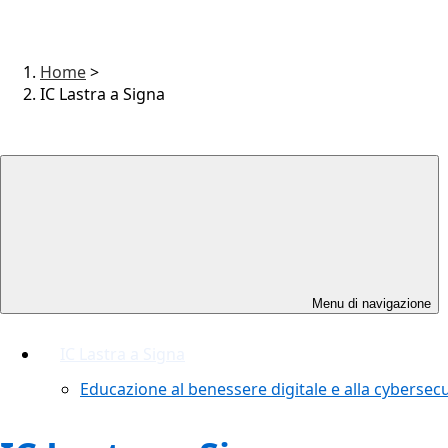
Home
>
IC Lastra a Signa
Menu di navigazione
IC Lastra a Signa
Educazione al benessere digitale e alla cybersecu