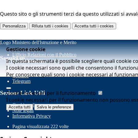
Questo sito o gli strumenti terzi da questo utilizzati si avva
Personalizza
Rifiuta tutti
i cookies
Accetta tutti
i cookies
Gestione cookie
Ufficio Relazioni con il Pubblico
Seguici su
In questa schermata è possibile scegliere quali cookie c
Whistleblowing
Gestione consensi cookie
I cookie necessari sono quelli che consentono il funziona
Facebook
Per conoscere quali sono i cookie necessari al funziona
Youtube
Telegram
Cookie necessari per il funzionamento
Sezione Link Utili
I cookie necessari per il funzionamento non possono essere
Cookie policy
Accetta tutti
Salva le preferenze
Note legali
Informativa Privacy
Pagina visualizzata
222
volte