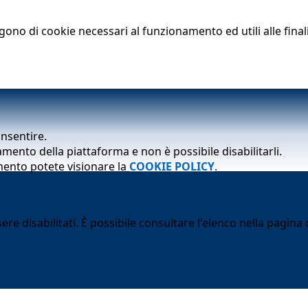
lgono di cookie necessari al funzionamento ed utili alle finali
onsentire.
mento della piattaforma e non è possibile disabilitarli.
mento potete visionare la
COOKIE POLICY
.
 disabilitati. È possibile consultare l'elenco nella pagina d