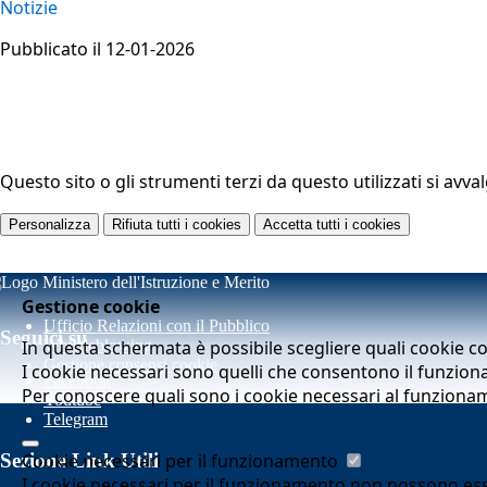
Notizie
Pubblicato il 12-01-2026
Questo sito o gli strumenti terzi da questo utilizzati si avva
Personalizza
Rifiuta tutti
i cookies
Accetta tutti
i cookies
Gestione cookie
Ufficio Relazioni con il Pubblico
Seguici su
In questa schermata è possibile scegliere quali cookie c
Whistleblowing
Gestione consensi cookie
I cookie necessari sono quelli che consentono il funziona
Facebook
Per conoscere quali sono i cookie necessari al funziona
Youtube
Telegram
Cookie necessari per il funzionamento
Sezione Link Utili
I cookie necessari per il funzionamento non possono essere