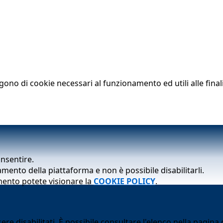
lgono di cookie necessari al funzionamento ed utili alle finali
onsentire.
mento della piattaforma e non è possibile disabilitarli.
mento potete visionare la
COOKIE POLICY
.
 disabilitati. È possibile consultare l'elenco nella pagina d