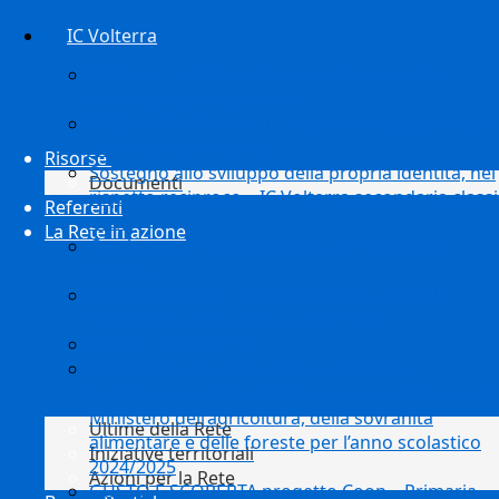
IC Volterra
SPORT ATTIVA JUNIOR – IC Volterra scuola
secondaria, tutte le classi
SPORTIVA…MENTE – IC Volterra scuola primaria
classi quarte e quinte
Risorse
Sostegno allo sviluppo della propria identità, nel
Documenti
rispetto reciproco – IC Volterra secondaria classi
Referenti
terze
La Rete in azione
Con lo sport contro il fumo – Secondaria IC
Volterra
LIBERI DAI RIFIUTI, progetto Coop – Scuola
Secondaria IC Volterra classi prime
PROGETTO CARITAS
Programma di educazione alimentare
promosso dall’Unione Europea e coordinato dal
Ministero dell’agricoltura, della sovranità
Ultime della Rete
alimentare e delle foreste per l’anno scolastico
Iniziative territoriali
2024/2025
Azioni per la Rete
GUSTO E SCOPERTA progetto Coop – Primaria