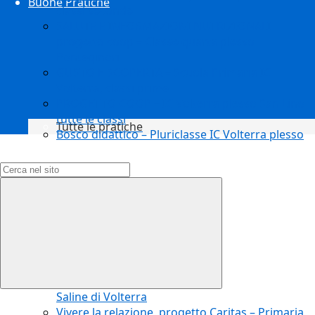
Buone Pratiche
classi seconde
SALUTE E INFORMAZIONI NUTRIZIONALI
progetto coop – Classe quarta plesso
Ponteginori
GUSTO E SCOPERTA – Scuola Primaria IC
Volterra, classi prime
PROGETTO COOP – IC Volterra plesso San Lino
tutte le classi
Tutte le pratiche
Bosco didattico – Pluriclasse IC Volterra plesso
Campo di ricerca per le pagine del sito
Saline di Volterra
Vivere la relazione, progetto Caritas – Primaria