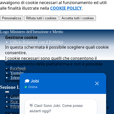
avvalgono di cookie necessari al funzionamento ed utili
alle finalità illustrate nella
COOKIE POLICY
.
Personalizza
Rifiuta tutti
i cookies
Accetta tutti
i cookies
Gestione cookie
Ufficio Relazioni con il Pubblico
In questa schermata è possibile scegliere quali cookie
Whistleblowing
Gestione consensi cookie
consentire.
I cookie necessari sono quelli che consentono il
Seguici su
funzionamento della piattaforma e non è possibile
Facebook
disabilitarli.
Youtube
Per conoscere quali sono i cookie necessari al
Telegram
funzionamento potete visionare la
COOKIE POLICY
.
Sezione Link Utili
Cookie necessari per il funzionamento
Cookie policy
I cookie necessari per il funzionamento non possono
Note legali
Informativa Privacy
essere disabilitati. È possibile consultare l'elenco nella
pagina della cookie policy.