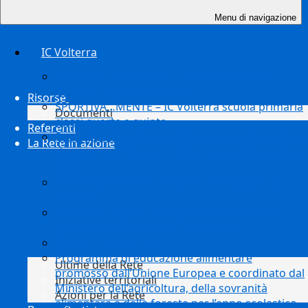
Menu di navigazione
IC Volterra
SPORT ATTIVA JUNIOR – IC Volterra scuola
secondaria, tutte le classi
Risorse
SPORTIVA…MENTE – IC Volterra scuola primaria
Documenti
classi quarte e quinte
Referenti
Sostegno allo sviluppo della propria identità, nel
La Rete in azione
rispetto reciproco – IC Volterra secondaria classi
terze
Con lo sport contro il fumo – Secondaria IC
Volterra
LIBERI DAI RIFIUTI, progetto Coop – Scuola
Secondaria IC Volterra classi prime
PROGETTO CARITAS
Programma di educazione alimentare
Ultime della Rete
promosso dall’Unione Europea e coordinato dal
Iniziative territoriali
Ministero dell’agricoltura, della sovranità
Azioni per la Rete
alimentare e delle foreste per l’anno scolastico