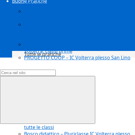
Buone Pratiche
2024/2025
GUSTO E SCOPERTA progetto Coop – Primaria
classi seconde
SALUTE E INFORMAZIONI NUTRIZIONALI
progetto coop – Classe quarta plesso
Ponteginori
GUSTO E SCOPERTA – Scuola Primaria IC
Volterra, classi prime
Tutte le pratiche
PROGETTO COOP – IC Volterra plesso San Lino
Campo di ricerca per le pagine del sito
tutte le classi
Bosco didattico – Pluriclasse IC Volterra plesso