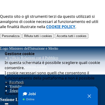
Questo sito o gli strumenti terzi da questo utilizzati si
avvalgono di cookie necessari al funzionamento ed utili
alle finalità illustrate nella
COOKIE POLICY
.
Personalizza
Rifiuta tutti
i cookies
Accetta tutti
i cookies
Gestione cookie
Ufficio Relazioni con il Pubblico
In questa schermata è possibile scegliere quali cookie
Whistleblowing
Gestione consensi cookie
consentire.
I cookie necessari sono quelli che consentono il
Seguici su
funzionamento della piattaforma e non è possibile
Facebook
disabilitarli.
Youtube
Per conoscere quali sono i cookie necessari al
Telegram
funzionamento potete visionare la
COOKIE POLICY
.
Sezione Link Utili