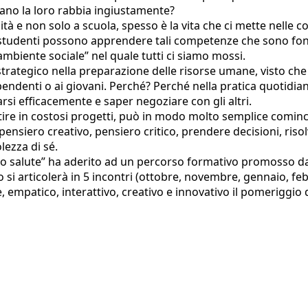
tano la loro rabbia ingiustamente?
à e non solo a scuola, spesso è la vita che ci mette nelle c
i studenti possono apprendere tali competenze che sono fond
ambiente sociale” nel quale tutti ci siamo mossi.
 strategico nella preparazione delle risorse umane, visto ch
dipendenti o ai giovani. Perché? Perché nella pratica quotidi
rsi efficacemente e saper negoziare con gli altri.
re in costosi progetti, può in modo molto semplice cominciar
 pensiero creativo, pensiero critico, prendere decisioni, ris
lezza di sé.
o salute” ha aderito ad un percorso formativo promosso da
orso si articolerà in 5 incontri (ottobre, novembre, gennaio, f
empatico, interattivo, creativo e innovativo il pomeriggio de