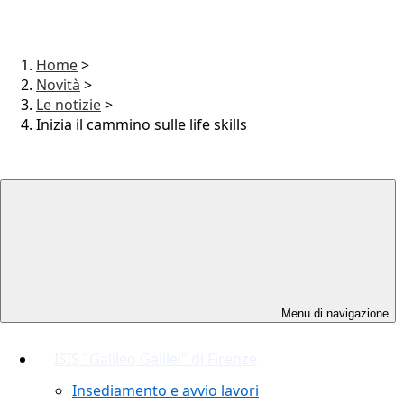
Home
>
Novità
>
Le notizie
>
Inizia il cammino sulle life skills
Menu di navigazione
ISIS "Galileo Galilei" di Firenze
Insediamento e avvio lavori