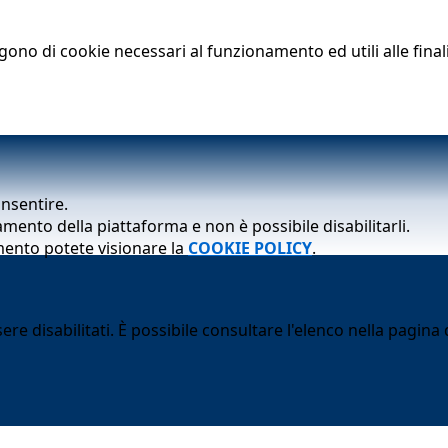
lgono di cookie necessari al funzionamento ed utili alle finali
onsentire.
mento della piattaforma e non è possibile disabilitarli.
mento potete visionare la
COOKIE POLICY
.
 disabilitati. È possibile consultare l'elenco nella pagina d