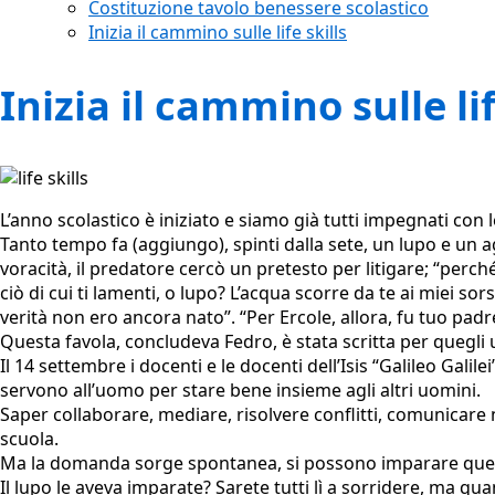
Costituzione tavolo benessere scolastico
Inizia il cammino sulle life skills
Inizia il cammino sulle lif
L’anno scolastico è iniziato e siamo già tutti impegnati con
Tanto tempo fa (aggiungo), spinti dalla sete, un lupo e un agn
voracità, il predatore cercò un pretesto per litigare; “perch
ciò di cui ti lamenti, o lupo? L’acqua scorre da te ai miei sors
verità non ero ancora nato”. “Per Ercole, allora, fu tuo padr
Questa favola, concludeva Fedro, è stata scritta per quegli
Il 14 settembre i docenti e le docenti dell’Isis “Galileo Galil
servono all’uomo per stare bene insieme agli altri uomini.
Saper collaborare, mediare, risolvere conflitti, comunicare 
scuola.
Ma la domanda sorge spontanea, si possono imparare queste
Il lupo le aveva imparate? Sarete tutti lì a sorridere, ma qu