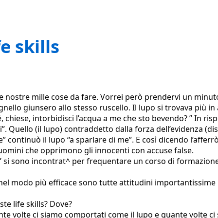
e skills
 le nostre mille cose da fare. Vorrei però prendervi un minu
ello giunsero allo stesso ruscello. Il lupo si trovava più in 
é, chiese, intorbidisci l’acqua a me che sto bevendo? ” In ris
i”. Quello (il lupo) contraddetto dalla forza dell’evidenza (dis
e” continuò il lupo “a sparlare di me”. E così dicendo l’affer
 uomini che opprimono gli innocenti con accuse false.
ei” si sono incontrat^ per frequentare un corso di formazione s
nel modo più efficace sono tutte attitudini importantissime 
 life skills? Dove?
ante volte ci siamo comportati come il lupo e quante volte ci