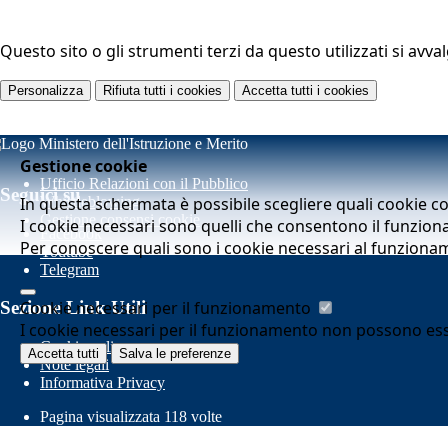
Questo sito o gli strumenti terzi da questo utilizzati si avva
Personalizza
Rifiuta tutti
i cookies
Accetta tutti
i cookies
Gestione cookie
Ufficio Relazioni con il Pubblico
Seguici su
In questa schermata è possibile scegliere quali cookie c
Whistleblowing
Gestione consensi cookie
I cookie necessari sono quelli che consentono il funziona
Facebook
Per conoscere quali sono i cookie necessari al funziona
Youtube
Telegram
Cookie necessari per il funzionamento
Sezione Link Utili
I cookie necessari per il funzionamento non possono essere
Cookie policy
Accetta tutti
Salva le preferenze
Note legali
Informativa Privacy
Pagina visualizzata
118
volte