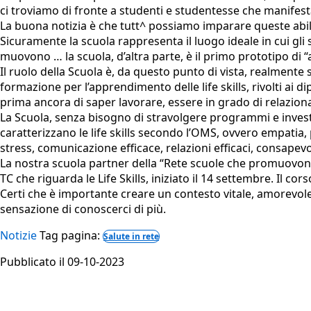
ci troviamo di fronte a studenti e studentesse che manifes
La buona notizia è che tutt^ possiamo imparare queste abilit
Sicuramente la scuola rappresenta il luogo ideale in cui gl
muovono … la scuola, d’altra parte, è il primo prototipo di “
Il ruolo della Scuola è, da questo punto di vista, realmente
formazione per l’apprendimento delle life skills, rivolti ai 
prima ancora di saper lavorare, essere in grado di relaziona
La Scuola, senza bisogno di stravolgere programmi e investi
caratterizzano le life skills secondo l’OMS, ovvero empatia,
stress, comunicazione efficace, relazioni efficaci, consapevo
La nostra scuola partner della “Rete scuole che promuovon
TC che riguarda le Life Skills, iniziato il 14 settembre. Il c
Certi che è importante creare un contesto vitale, amorevole, 
sensazione di conoscerci di più.
Notizie
Tag pagina:
Salute in rete
Pubblicato il 09-10-2023