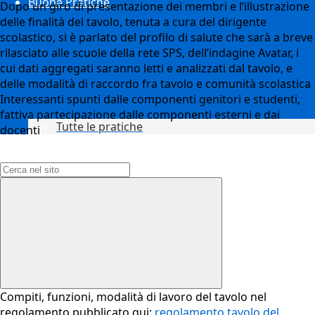
Buone Pratiche
Dopo un giro di presentazione dei membri e l’illustrazione
delle finalità del tavolo, tenuta a cura del dirigente
scolastico, si è parlato del profilo di salute che sarà a breve
rilasciato alle scuole della rete SPS, dell’indagine Avatar, i
cui dati aggregati saranno letti e analizzati dal tavolo, e
delle modalità di raccordo fra tavolo e comunità scolastica
Interessanti spunti dalle componenti genitori e studenti,
fattiva partecipazione dalle componenti esterni e dai
Tutte le pratiche
docenti
Campo di ricerca per le pagine del sito
Compiti, funzioni, modalità di lavoro del tavolo nel
regolamento pubblicato qui:
regolamento tavolo del