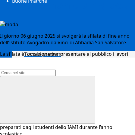
La moda non è un gioco
Buone Pratiche
Il giorno 06 giugno 2025 si svolgerà la sfilata di fine anno
dell’Istituto Avogadro-da Vinci di Abbadia San Salvatore.
La sfilata è l’occasione per presentare al pubblico i lavori
Tutte le pratiche
Campo di ricerca per le pagine del sito
preparati dagli studenti dello IAMI durante l’anno
scolastico.