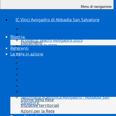
Menu di navigazione
IC Vinci Avogadro di Abbadia San Salvatore
La moda non è un gioco
Il Giovane Holden – Che spettacolo!
Risorse
Progetto Teatro Avogadro 2025
Documenti
SPORT PER TUTTI!!
Referenti
GIORNATA DELLA GENTILEZZA
La Rete in azione
Baskin il gioco di tutti
Giornata della gentilezza
Regolamento tavolo tecnico Avogadro
Progetto teatro a scuola
A Scuola di Sicurezza
Tutti giù per guerra
A Scuola di Sicurezza – 3^ Edizione
Settimana Scientifica Avogadro - Abbadia San
Ultime della Rete
Salvatore
Iniziative territoriali
Azioni per la Rete