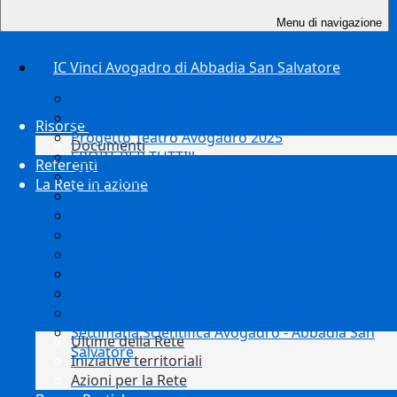
Menu di navigazione
IC Vinci Avogadro di Abbadia San Salvatore
La moda non è un gioco
Il Giovane Holden – Che spettacolo!
Risorse
Progetto Teatro Avogadro 2025
Documenti
SPORT PER TUTTI!!
Referenti
GIORNATA DELLA GENTILEZZA
La Rete in azione
Baskin il gioco di tutti
Giornata della gentilezza
Regolamento tavolo tecnico Avogadro
Progetto teatro a scuola
A Scuola di Sicurezza
Tutti giù per guerra
A Scuola di Sicurezza – 3^ Edizione
Settimana Scientifica Avogadro - Abbadia San
Ultime della Rete
Salvatore
Iniziative territoriali
Azioni per la Rete