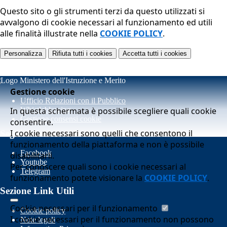
Questo sito o gli strumenti terzi da questo utilizzati si
avvalgono di cookie necessari al funzionamento ed utili
alle finalità illustrate nella
COOKIE POLICY
.
Personalizza
Rifiuta tutti
i cookies
Accetta tutti
i cookies
Gestione cookie
Ufficio Relazioni con il Pubblico
In questa schermata è possibile scegliere quali cookie
Whistleblowing
Gestione consensi cookie
consentire.
I cookie necessari sono quelli che consentono il
Seguici su
funzionamento della piattaforma e non è possibile
Facebook
disabilitarli.
Youtube
Per conoscere quali sono i cookie necessari al
Telegram
funzionamento potete visionare la
COOKIE POLICY
.
Sezione Link Utili
Cookie necessari per il funzionamento
Cookie policy
I cookie necessari per il funzionamento non possono
Note legali