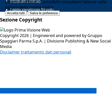
Informativa Privacy
essere disabilitati. È possibile consultare l'elenco nella
pagina della cookie policy.
Pagina visualizzata
99
volte
Accetta tutti
Salva le preferenze
Sezione Copyright
Copyright 2026 | Engineered and powered by Gruppo
Spaggiari Parma S.p.A. | Divisione Publishing & New Social
Media
Disclaimer trattamento dati personali
Back to top