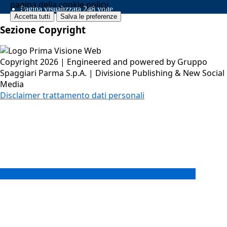
pagina della cookie policy.
Pagina visualizzata
248
volte
Accetta tutti
Salva le preferenze
Sezione Copyright
Copyright 2026 | Engineered and powered by Gruppo
Spaggiari Parma S.p.A. | Divisione Publishing & New Social
Media
Disclaimer trattamento dati personali
Back to top