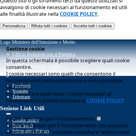
Questo sito o gli strumenti terzi da questo utilizzati si
avvalgono di cookie necessari al funzionamento ed utili
alle finalità illustrate nella
COOKIE POLICY
.
Personalizza
Rifiuta tutti
i cookies
Accetta tutti
i cookies
Gestione cookie
Ufficio Relazioni con il Pubblico
In questa schermata è possibile scegliere quali cookie
Whistleblowing
Gestione consensi cookie
consentire.
I cookie necessari sono quelli che consentono il
Seguici su
funzionamento della piattaforma e non è possibile
Facebook
disabilitarli.
Youtube
Per conoscere quali sono i cookie necessari al
Telegram
funzionamento potete visionare la
COOKIE POLICY
.
Sezione Link Utili
Cookie necessari per il funzionamento
Cookie policy
I cookie necessari per il funzionamento non possono
Note legali
Informativa Privacy
essere disabilitati. È possibile consultare l'elenco nella