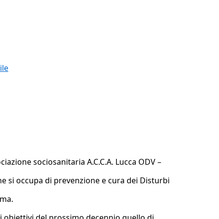
ile
sociazione sociosanitaria A.C.C.A. Lucca ODV –
 si occupa di prevenzione e cura dei Disturbi
rma.
i obiettivi del prossimo decennio quello di