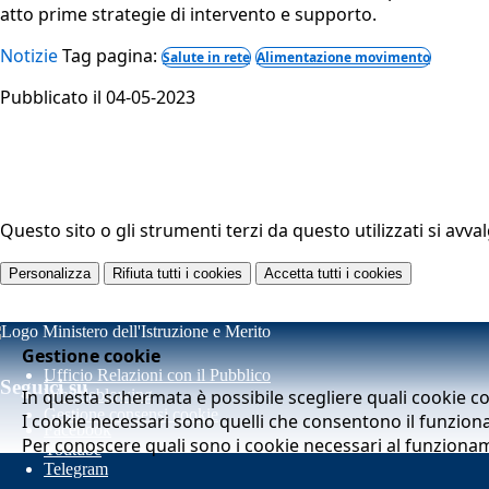
atto prime strategie di intervento e supporto.
Notizie
Tag pagina:
Salute in rete
Alimentazione movimento
Pubblicato il 04-05-2023
Questo sito o gli strumenti terzi da questo utilizzati si avva
Personalizza
Rifiuta tutti
i cookies
Accetta tutti
i cookies
Gestione cookie
Ufficio Relazioni con il Pubblico
Seguici su
In questa schermata è possibile scegliere quali cookie c
Whistleblowing
Gestione consensi cookie
I cookie necessari sono quelli che consentono il funziona
Facebook
Per conoscere quali sono i cookie necessari al funziona
Youtube
Telegram