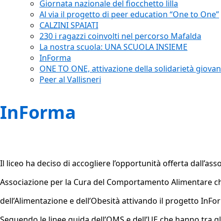
Giornata nazionale del fiocchetto lilla
Al via il progetto di peer education “One to One”
CALZINI SPAIATI
230 i ragazzi coinvolti nel percorso Mafalda
La nostra scuola: UNA SCUOLA INSIEME
InForma
ONE TO ONE, attivazione della solidarietà giovan
Peer al Vallisneri
InForma
Il liceo ha deciso di accogliere l’opportunità offerta dall’as
Associazione per la Cura del Comportamento Alimentare che
dell’Alimentazione e dell’Obesità attivando il progetto InFo
Seguendo le linee guida dell’OMS e dell’UE che hanno tra gl