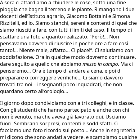
A sera ci attardiamo a chiudere le cose, sotto una fine
pioggia che bagna il terreno e le piante. Rimangono i due
docenti dell’Istituto agrario, Giacomo Bottaini e Simona
Rizzitelli, ed io. Siamo stanchi, sereni e contenti di quel che
siamo riusciti a fare, con tutti i limiti del caso. Il tempo di
scattare una foto a quanto realizzato: “Però!… Non
pensavamo davvero di riuscire in poche ore a fare così
tanto!… Niente male, affatto… Ci piace!”. Ci salutiamo con
soddisfazione. Ora in qualche modo dovremo continuare,
dare seguito a quello che abbiamo
messo in campo
. Ma ci
penseremo… Ora è tempo di andare a cena, e poi di
preparare o correggere verifiche… Ci siamo davvero
trovati tra noi – insegnanti poco inquadrati, che non
guardano certo all’orologio…
Il giorno dopo condividiamo con altri colleghi, e in classe.
Con gli studenti che hanno partecipato e anche con chi
non è venuto, ma che aveva già lavorato qui. Usciamo
fuori. Sembrano sorpresi, contenti e soddisfatti. Ci
facciamo una foto ricordo sul posto… Anche in segreteria
mi dicono che sono andati a vedere, e scambiamo qualche