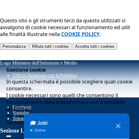
Questo sito o gli strumenti terzi da questo utilizzati si
avvalgono di cookie necessari al funzionamento ed utili
alle finalità illustrate nella
COOKIE POLICY
.
Personalizza
Rifiuta tutti
i cookies
Accetta tutti
i cookies
Gestione cookie
Ufficio Relazioni con il Pubblico
In questa schermata è possibile scegliere quali cookie
Whistleblowing
Gestione consensi cookie
consentire.
I cookie necessari sono quelli che consentono il
Seguici su
funzionamento della piattaforma e non è possibile
Facebook
disabilitarli.
Youtube
Per conoscere quali sono i cookie necessari al
Telegram
funzionamento potete visionare la
COOKIE POLICY
.
Sezione Link Utili