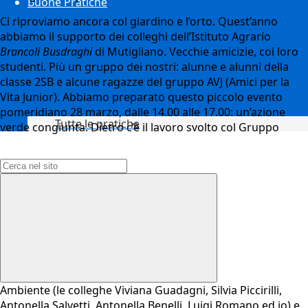
Buone Pratiche
Ci riproviamo ancora col giardino e l’orto. Quest’anno
abbiamo il supporto dei colleghi dell’Istituto Agrario
Brancoli Busdraghi
di Mutigliano. Vecchie amicizie, coi loro
studenti. Più un gruppo dei nostri: alunne e alunni della
classe 2SB e alcune ragazze del gruppo AVJ (Amici per la
Vita Junior). Abbiamo preparato questo piccolo evento
pomeridiano 28 marzo, dalle 14.00 alle 17.00: un’azione
Tutte le pratiche
verde congiunta. Dietro c’è il lavoro svolto col Gruppo
Campo di ricerca per le pagine del sito
Ambiente (le colleghe Viviana Guadagni, Silvia Piccirilli,
Antonella Salvetti, Antonella Benelli, Luigi Romano ed io) e