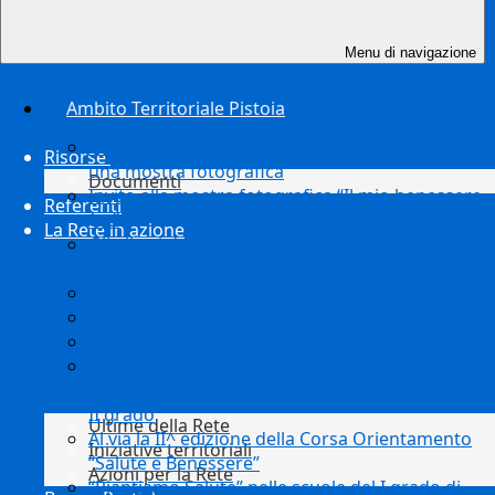
Menu di navigazione
Ambito Territoriale Pistoia
“Il mio benessere è…”: studenti protagonisti di
Risorse
una mostra fotografica
Documenti
Invito alla mostra fotografica “Il mio benessere
Referenti
è…”
La Rete in azione
Gli alberi dentro le scuole. Inizia alla scuola
“Alberghi” il progetto: PIANTIAMO SALUTE
Piantiamo Salute
Contest fotografico “Il mio benessere è…”
Orienteering, benessere e movimento
“Benessere senza fili – Percorsi creativi per un
benessere senza dipendenze” per le classi del I e
II grado
Ultime della Rete
Al via la II^ edizione della Corsa Orientamento
Iniziative territoriali
“Salute e Benessere”
Azioni per la Rete
“Piantiamo Salute” nelle scuole del I grado di