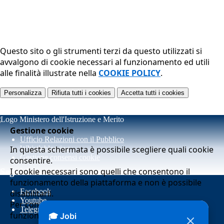
Questo sito o gli strumenti terzi da questo utilizzati si
avvalgono di cookie necessari al funzionamento ed utili
alle finalità illustrate nella
COOKIE POLICY
.
Personalizza
Rifiuta tutti
i cookies
Accetta tutti
i cookies
Gestione cookie
Ufficio Relazioni con il Pubblico
In questa schermata è possibile scegliere quali cookie
Whistleblowing
Gestione consensi cookie
consentire.
I cookie necessari sono quelli che consentono il
Seguici su
funzionamento della piattaforma e non è possibile
Facebook
disabilitarli.
Youtube
Per conoscere quali sono i cookie necessari al
Telegram
funzionamento potete visionare la
COOKIE POLICY
.