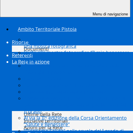
Menu di navigazione
Ambito Territoriale Pistoia
“Il mio benessere è…”: studenti protagonisti di
Risorse
una mostra fotografica
Documenti
Invito alla mostra fotografica “Il mio benessere
Referenti
è…”
La Rete in azione
Gli alberi dentro le scuole. Inizia alla scuola
“Alberghi” il progetto: PIANTIAMO SALUTE
Piantiamo Salute
Contest fotografico “Il mio benessere è…”
Orienteering, benessere e movimento
“Benessere senza fili – Percorsi creativi per un
benessere senza dipendenze” per le classi del I e
II grado
Ultime della Rete
Al via la II^ edizione della Corsa Orientamento
Iniziative territoriali
“Salute e Benessere”
Azioni per la Rete
“Piantiamo Salute” nelle scuole del I grado di