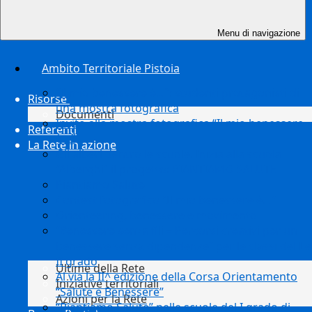
Menu di navigazione
Ambito Territoriale Pistoia
“Il mio benessere è…”: studenti protagonisti di
Risorse
una mostra fotografica
Documenti
Invito alla mostra fotografica “Il mio benessere
Referenti
è…”
La Rete in azione
Gli alberi dentro le scuole. Inizia alla scuola
“Alberghi” il progetto: PIANTIAMO SALUTE
Piantiamo Salute
Contest fotografico “Il mio benessere è…”
Orienteering, benessere e movimento
“Benessere senza fili – Percorsi creativi per un
benessere senza dipendenze” per le classi del I e
II grado
Ultime della Rete
Al via la II^ edizione della Corsa Orientamento
Iniziative territoriali
“Salute e Benessere”
Azioni per la Rete
“Piantiamo Salute” nelle scuole del I grado di