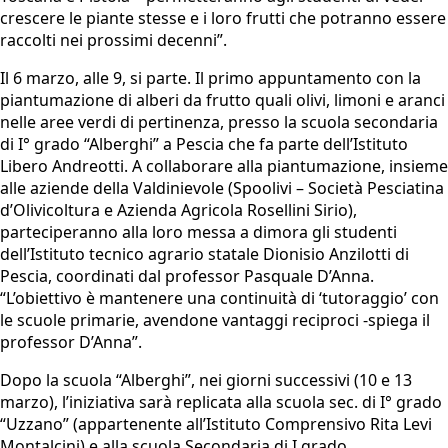
crescere le piante stesse e i loro frutti che potranno essere
raccolti nei prossimi decenni”.
Il 6 marzo, alle 9, si parte. Il primo appuntamento con la
piantumazione di alberi da frutto quali olivi, limoni e aranci
nelle aree verdi di pertinenza, presso la scuola secondaria
di I° grado “Alberghi” a Pescia che fa parte dell’Istituto
Libero Andreotti. A collaborare alla piantumazione, insieme
alle aziende della Valdinievole (Spoolivi – Società Pesciatina
d’Olivicoltura e Azienda Agricola Rosellini Sirio),
parteciperanno alla loro messa a dimora gli studenti
dell’Istituto tecnico agrario statale Dionisio Anzilotti di
Pescia, coordinati dal professor Pasquale D’Anna.
“L’obiettivo è mantenere una continuità di ‘tutoraggio’ con
le scuole primarie, avendone vantaggi reciproci -spiega il
professor D’Anna”.
Dopo la scuola “Alberghi”, nei giorni successivi (10 e 13
marzo), l’iniziativa sarà replicata alla scuola sec. di I° grado
“Uzzano” (appartenente all’Istituto Comprensivo Rita Levi
Montalcini) e alla scuola Secondaria di I grado