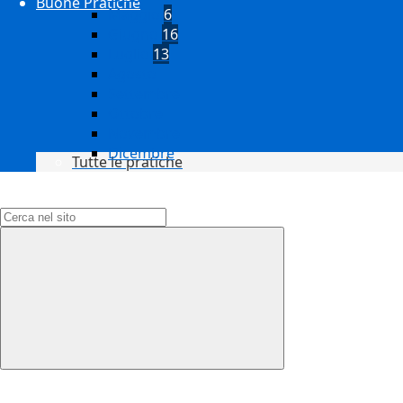
Buone Pratiche
Maggio
6
Giugno
16
Luglio
13
Agosto
Settembre
Ottobre
Novembre
Dicembre
Tutte le pratiche
Campo di ricerca per le pagine del sito