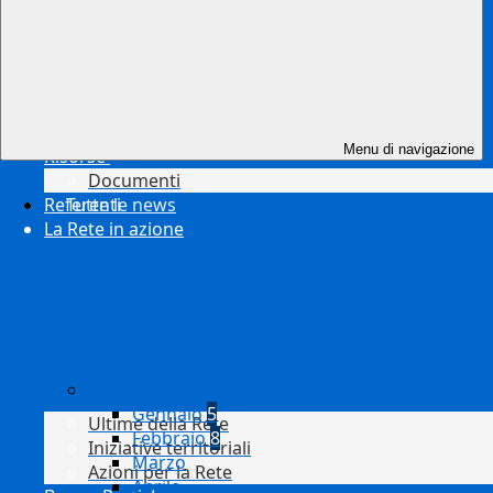
Menu di navigazione
Risorse
Documenti
Referenti
Tutte le news
La Rete in azione
2026
Gennaio
5
Ultime della Rete
Febbraio
8
Iniziative territoriali
Marzo
Azioni per la Rete
Aprile