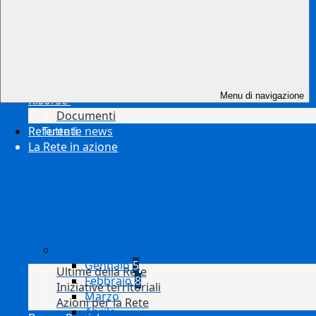
Menu di navigazione
Risorse
Documenti
Referenti
Tutte le news
La Rete in azione
2026
Gennaio
5
Ultime della Rete
Febbraio
8
Iniziative territoriali
Marzo
Azioni per la Rete
Aprile