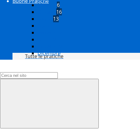
Buone Pratiche
Maggio
6
Giugno
16
Luglio
13
Agosto
Settembre
Ottobre
Novembre
Dicembre
Tutte le pratiche
Campo di ricerca per le pagine del sito