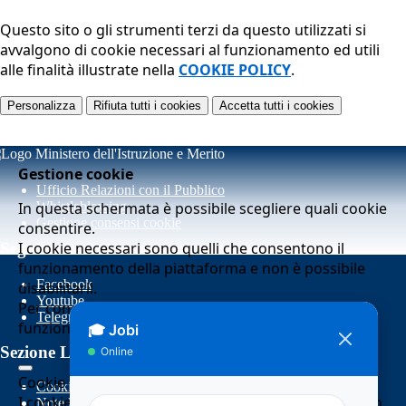
Questo sito o gli strumenti terzi da questo utilizzati si
avvalgono di cookie necessari al funzionamento ed utili
alle finalità illustrate nella
COOKIE POLICY
.
Personalizza
Rifiuta tutti
i cookies
Accetta tutti
i cookies
Gestione cookie
Ufficio Relazioni con il Pubblico
In questa schermata è possibile scegliere quali cookie
Whistleblowing
Gestione consensi cookie
consentire.
I cookie necessari sono quelli che consentono il
Seguici su
funzionamento della piattaforma e non è possibile
Facebook
disabilitarli.
Youtube
Per conoscere quali sono i cookie necessari al
Telegram
funzionamento potete visionare la
COOKIE POLICY
.
Sezione Link Utili
Cookie necessari per il funzionamento
Cookie policy
I cookie necessari per il funzionamento non possono
Note legali