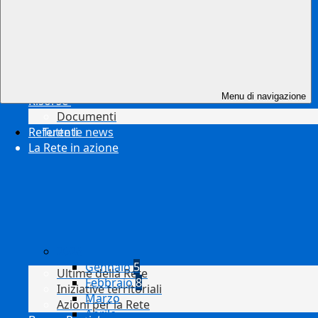
Menu di navigazione
Risorse
Documenti
Referenti
Tutte le news
La Rete in azione
2026
Gennaio
5
Ultime della Rete
Febbraio
8
Iniziative territoriali
Marzo
Azioni per la Rete
Aprile