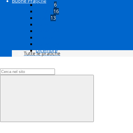
Buone Pratiche
Maggio
6
Giugno
16
Luglio
13
Agosto
Settembre
Ottobre
Novembre
Dicembre
Tutte le pratiche
Campo di ricerca per le pagine del sito