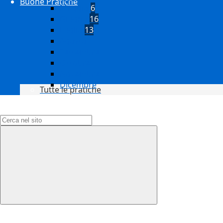
Buone Pratiche
Maggio
6
Giugno
16
Luglio
13
Agosto
Settembre
Ottobre
Novembre
Dicembre
Tutte le pratiche
Campo di ricerca per le pagine del sito