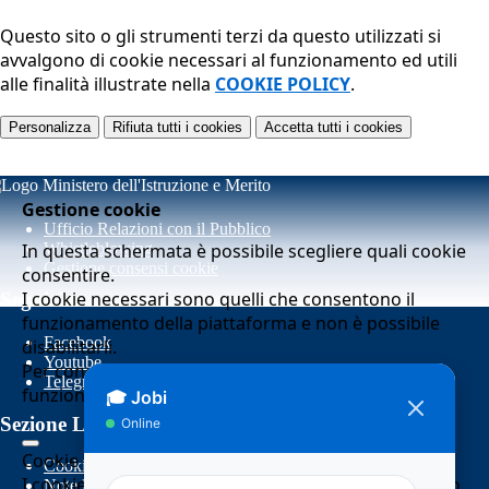
Questo sito o gli strumenti terzi da questo utilizzati si
avvalgono di cookie necessari al funzionamento ed utili
alle finalità illustrate nella
COOKIE POLICY
.
Personalizza
Rifiuta tutti
i cookies
Accetta tutti
i cookies
Gestione cookie
Ufficio Relazioni con il Pubblico
In questa schermata è possibile scegliere quali cookie
Whistleblowing
Gestione consensi cookie
consentire.
I cookie necessari sono quelli che consentono il
Seguici su
funzionamento della piattaforma e non è possibile
Facebook
disabilitarli.
Youtube
Per conoscere quali sono i cookie necessari al
Telegram
funzionamento potete visionare la
COOKIE POLICY
.
Sezione Link Utili
Cookie necessari per il funzionamento
Cookie policy
I cookie necessari per il funzionamento non possono
Note legali