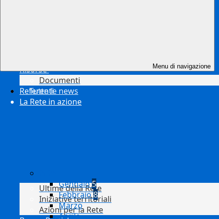
Menu di navigazione
Risorse
Documenti
Referenti
Tutte le news
La Rete in azione
2026
Gennaio
5
Ultime della Rete
Febbraio
8
Iniziative territoriali
Marzo
Azioni per la Rete
Aprile