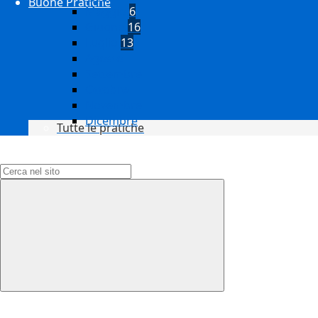
Buone Pratiche
Maggio
6
Giugno
16
Luglio
13
Agosto
Settembre
Ottobre
Novembre
Dicembre
Tutte le pratiche
Campo di ricerca per le pagine del sito