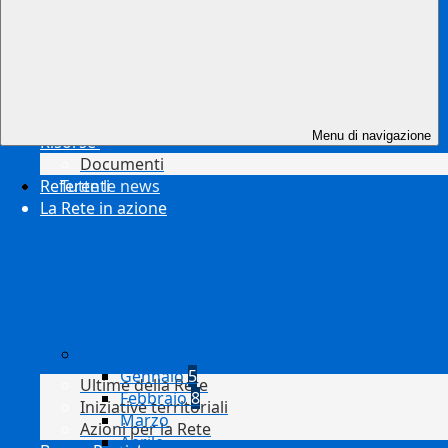
Menu di navigazione
Risorse
Documenti
Referenti
Tutte le news
La Rete in azione
2026
Gennaio
5
Ultime della Rete
Febbraio
8
Iniziative territoriali
Marzo
Azioni per la Rete
Aprile