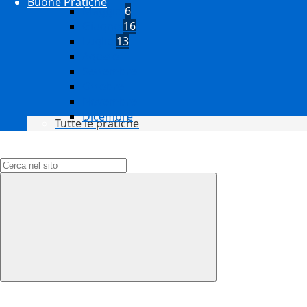
Buone Pratiche
Maggio
6
Giugno
16
Luglio
13
Agosto
Settembre
Ottobre
Novembre
Dicembre
Tutte le pratiche
Campo di ricerca per le pagine del sito