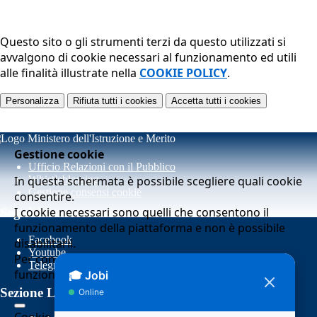
Questo sito o gli strumenti terzi da questo utilizzati si
avvalgono di cookie necessari al funzionamento ed utili
alle finalità illustrate nella
COOKIE POLICY
.
Personalizza
Rifiuta tutti
i cookies
Accetta tutti
i cookies
Gestione cookie
Ufficio Relazioni con il Pubblico
In questa schermata è possibile scegliere quali cookie
Whistleblowing
Gestione consensi cookie
consentire.
I cookie necessari sono quelli che consentono il
Seguici su
funzionamento della piattaforma e non è possibile
Facebook
disabilitarli.
Youtube
Per conoscere quali sono i cookie necessari al
Telegram
funzionamento potete visionare la
COOKIE POLICY
.
Sezione Link Utili
Cookie necessari per il funzionamento